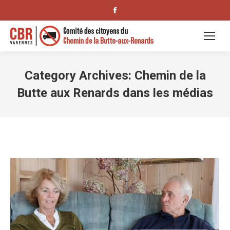
Facebook
page
opens
in
new
Category Archives:
Chemin de la
window
Butte aux Renards dans les médias