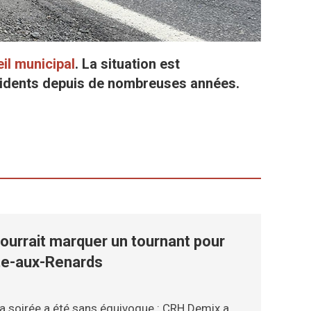
il municipal
. La situation est
résidents depuis de nombreuses années.
ourrait marquer un tournant pour
tte-aux-Renards
la soirée a été sans équivoque : CRH Demix a