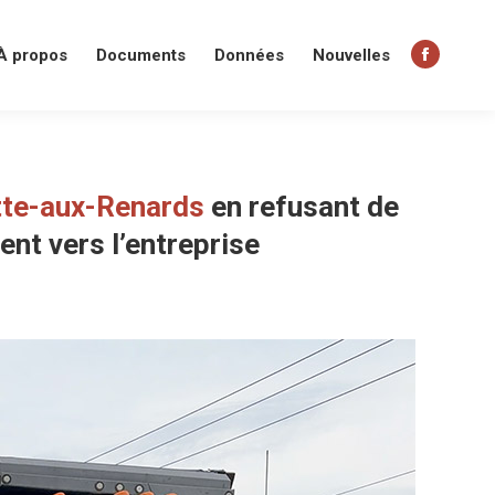
À propos
Documents
Données
Nouvelles
Facebo
page
opens
in
new
tte-aux-Renards
en refusant de
window
nt vers l’entreprise