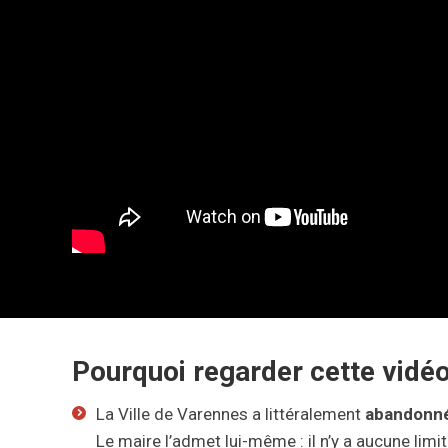
Pourquoi regarder cette vidéo
La Ville de Varennes a littéralement
abandonné
Le maire l’admet lui-même : il n’y a aucune lim