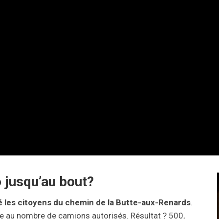
 jusqu’au bout?
 les citoyens du chemin de la Butte-aux-Renards
.
ite au nombre de camions autorisés. Résultat ? 500,