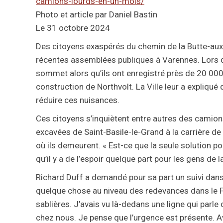
camions-lourds-en-un-mois/
Photo et article par Daniel Bastin
Le 31 octobre 2024
Des citoyens exaspérés du chemin de la Butte-aux-
récentes assemblées publiques à Varennes. Lors de 
sommet alors qu’ils ont enregistré près de 20 00
construction de Northvolt. La Ville leur a expliqué
réduire ces nuisances.
Ces citoyens s’inquiètent entre autres des camion
excavées de Saint-Basile-le-Grand à la carrière d
où ils demeurent. « Est-ce que la seule solution p
qu’il y a de l’espoir quelque part pour les gens de 
Richard Duff a demandé pour sa part un suivi dans l
quelque chose au niveau des redevances dans le F
sablières. J’avais vu là-dedans une ligne qui parl
chez nous. Je pense que l’urgence est présente. 