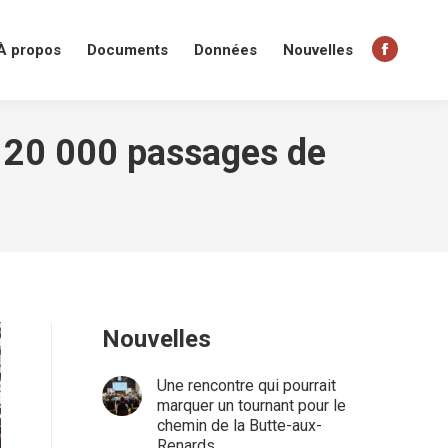
À propos
Documents
Données
Nouvelles
Facebo
page
opens
in
r 20 000 passages de
new
window
Nouvelles
Une rencontre qui pourrait
marquer un tournant pour le
chemin de la Butte-aux-
Renards