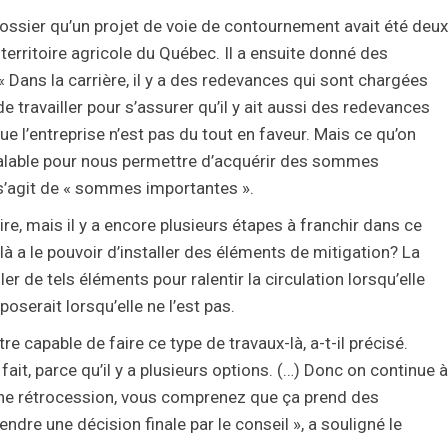
ossier qu’un projet de voie de contournement avait été deux
territoire agricole du Québec. Il a ensuite donné des
« Dans la carrière, il y a des redevances qui sont chargées
 de travailler pour s’assurer qu’il y ait aussi des redevances
e l’entreprise n’est pas du tout en faveur. Mais ce qu’on
t valable pour nous permettre d’acquérir des sommes
l s’agit de « sommes importantes ».
re, mais il y a encore plusieurs étapes à franchir dans ce
là a le pouvoir d’installer des éléments de mitigation? La
ller de tels éléments pour ralentir la circulation lorsqu’elle
oserait lorsqu’elle ne l’est pas.
re capable de faire ce type de travaux-là, a-t-il précisé.
it, parce qu’il y a plusieurs options. (…) Donc on continue à
 une rétrocession, vous comprenez que ça prend des
dre une décision finale par le conseil », a souligné le