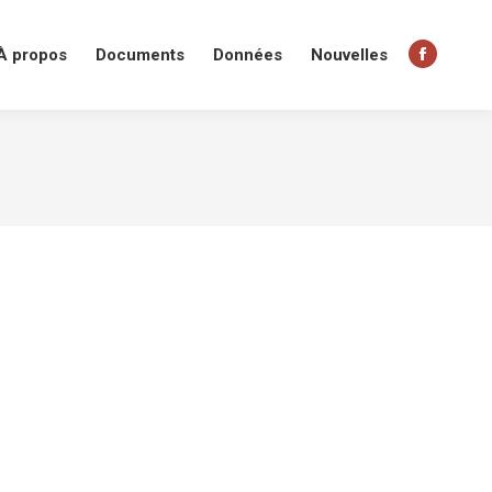
À propos
Documents
Données
Nouvelles
Facebo
page
opens
in
new
window